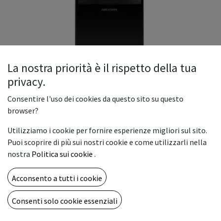
La nostra priorità è il rispetto della tua
privacy.
Consentire l'uso dei cookies da questo sito su questo
TOTEM HIKVISION 55" DIGITAL
browser?
SIGNAGE 4K
Utilizziamo i cookie per fornire esperienze migliori sul sito.
Hikvision Digital Signage 4K 55" Totem è un totem per
Puoi scoprire di più sui nostri cookie e come utilizzarli nella
segnaletica digitale da 55 pollici con risoluzione Ultra HD 4K
nostra
Politica sui cookie
.
pensato per applicazioni professionali di comunicazione
visiva come punti vendita, reception, fiere, eventi e ambienti
Acconsento a tutti i cookie
corporate. Offre un’esperienza visiva di alto livello con
immagini nitide e dettagliate e una struttura progettata per
Consenti solo cookie essenziali
utilizzo continuo.