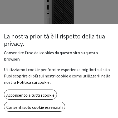
La nostra priorità è il rispetto della tua
privacy.
HP ProDesk 600 G3
Consentire l'uso dei cookies da questo sito su questo
HP ProDesk 600 G3. Frequenza del processore: 3,2 GHz,
browser?
Famiglia processore: Intel Core i5, Modello del processore: i5-
Utilizziamo i cookie per fornire esperienze migliori sul sito.
6500. Modello scheda grafica integrata: Intel HD Graphics
Puoi scoprire di più sui nostri cookie e come utilizzarli nella
530. Alimentazione: 180 W. Tipo di case: SFF.
nostra
Politica sui cookie
.
359,00
€
Acconsento a tutti i cookie
Consenti solo cookie essenziali