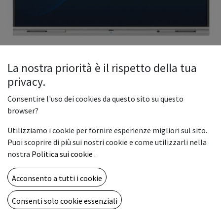
La nostra priorità è il rispetto della tua
privacy.
Dahua Smart Whiteboard
Consentire l'uso dei cookies da questo sito su questo
Incluso nel prezzo OEM SOFTWARE EDUCATIONAL
browser?
Display 4K DLED da 65"/75"/86" con tecnologia Zero Air Gap
Utilizziamo i cookie per fornire esperienze migliori sul sito.
per immagini chiare con colori nitidi
Puoi scoprire di più sui nostri cookie e come utilizzarli nella
Telecamera da 1080p e 2 microfoni integrati per una
nostra
Politica sui cookie
.
comunicazione video e audio di ottima qualità
Condivisione schermo wireless di dispositivi multipli in modo
Acconsento a tutti i cookie
semplice e intuitivo
Rapida condivisione dei file tramite scansione di QR code con
Consenti solo cookie essenziali
crittografia per maggiore sicurezza e tutela della privacy
Supporto delle principali applicazioni Android grazie al