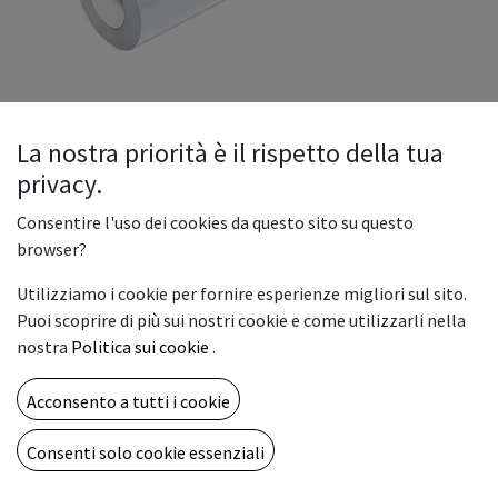
La nostra priorità è il rispetto della tua
privacy.
INTERCAST MESH FR. 300gr.
Consentire l'uso dei cookies da questo sito su questo
160x30 (CL)
browser?
Mesh Coated - CT-MS300-16L3-FR
Utilizziamo i cookie per fornire esperienze migliori sul sito.
Supporti per banner, roll-up, retroilluminati, strutture
Puoi scoprire di più sui nostri cookie e come utilizzarli nella
pop-up
nostra
Politica sui cookie
.
143,70
€
Acconsento a tutti i cookie
Consenti solo cookie essenziali