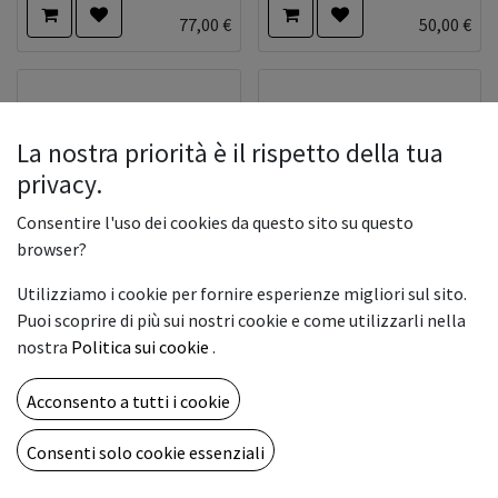
77,00
€
50,00
€
La nostra priorità è il rispetto della tua
privacy.
Consentire l'uso dei cookies da questo sito su questo
browser?
Utilizziamo i cookie per fornire esperienze migliori sul sito.
BOTTIGLIA 500 ML glossy
BOTTIGLIA 500 ML black
Puoi scoprire di più sui nostri cookie e come utilizzarli nella
ECO-UV INK
ECO-UV INK
nostra
Politica sui cookie
.
77,00
€
50,00
€
Acconsento a tutti i cookie
Consenti solo cookie essenziali