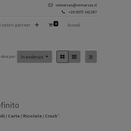
vemarsas@vemarsas.it
+39 0975 341387
0
I nostri partner
Accedi
rdina per:
In evidenza
finito
i / Carte / Riciclate / Crush
".