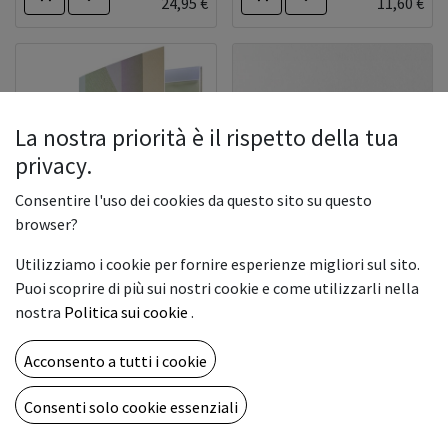
24,95
€
11,60
€
La nostra priorità è il rispetto della tua
privacy.
Consentire l'uso dei cookies da questo sito su questo
browser?
BIANCOFLASH MASTER
Utilizziamo i cookie per fornire esperienze migliori sul sito.
48.7X33 GR.320 250FG
Puoi scoprire di più sui nostri cookie e come utilizzarli nella
ARALDA
(FAVINI)
nostra
Politica sui cookie
.
33,78
€
49,66
€
Acconsento a tutti i cookie
Consenti solo cookie essenziali