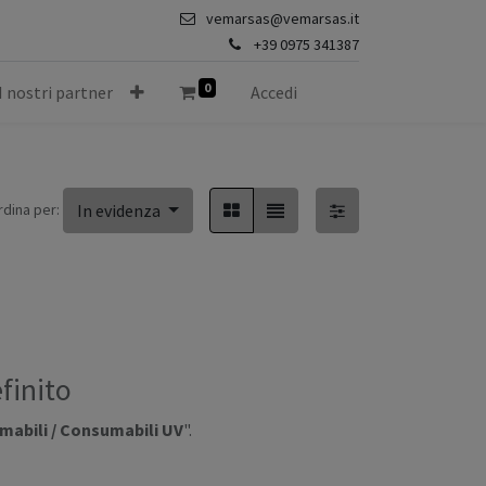
vemarsas@vemarsas.it
+39 0975 341387
0
I nostri partner
Accedi
rdina per:
In evidenza
finito
abili / Consumabili UV
".