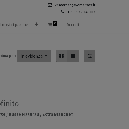
vemarsas@vemarsas.it
+39 0975 341387
0
I nostri partner
Accedi
rdina per:
In evidenza
finito
te / Buste Naturali / Extra Bianche
".