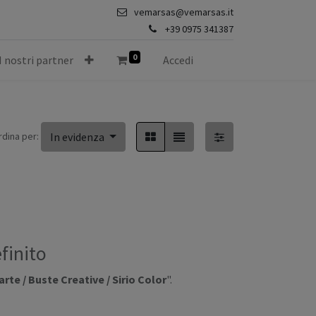
vemarsas@vemarsas.it
+39 0975 341387
0
I nostri partner
Accedi
rdina per:
In evidenza
finito
rte / Buste Creative / Sirio Color
".