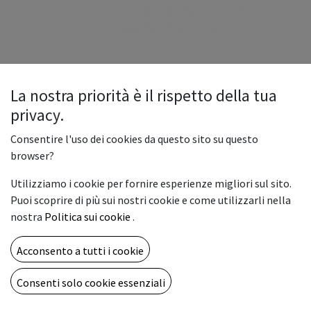
La nostra priorità è il rispetto della tua
privacy.
Cartuccia Roland ECO-UV CYANO
Consentire l'uso dei cookies da questo sito su questo
220cc
browser?
Utilizziamo i cookie per fornire esperienze migliori sul sito.
Puoi scoprire di più sui nostri cookie e come utilizzarli nella
Cartuccia originale Roland EUV versone 2 BLACK 220 cc.
nostra
Politica sui cookie
.
ECO-UV assicura un ampio gamut riproducibile, per
Acconsento a tutti i cookie
applicazioni eccezionali. Aderisce a un’ampia gamma di
supporti patinati e non, inclusi laminati, carta, pellicole
Consenti solo cookie essenziali
trasparenti e vinile, per la massima versatilità. Grazie alla