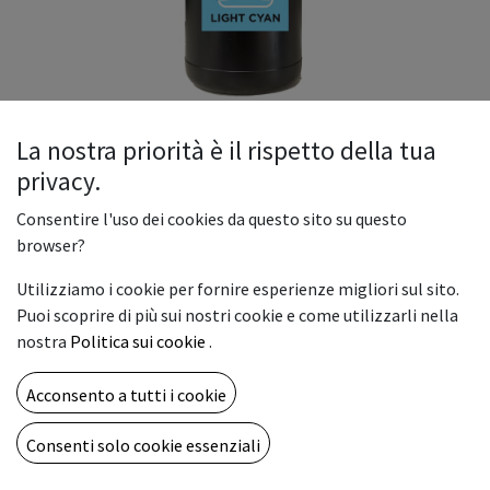
La nostra priorità è il rispetto della tua
privacy.
BOTTIGLIA 500 ML light cyan ECO-
Consentire l'uso dei cookies da questo sito su questo
UV INK
browser?
Utilizziamo i cookie per fornire esperienze migliori sul sito.
Capacità: bottiglie da 500ml
Puoi scoprire di più sui nostri cookie e come utilizzarli nella
nostra
Politica sui cookie
.
Stampanti compatibili: Stampanti UV Focus
Acconsento a tutti i cookie
Consenti solo cookie essenziali
Il nostro inchiostro di qualità estremamente elevata,