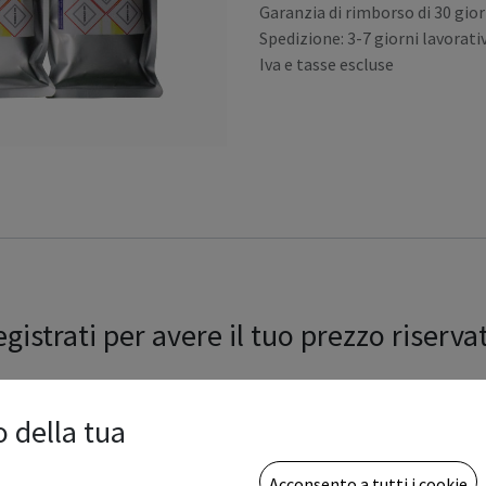
Garanzia di rimborso di 30 gior
Spedizione: 3-7 giorni lavorativ
Iva e tasse escluse
gistrati per avere il tuo prezzo riserva
o della tua
Acconsento a tutti i cookie