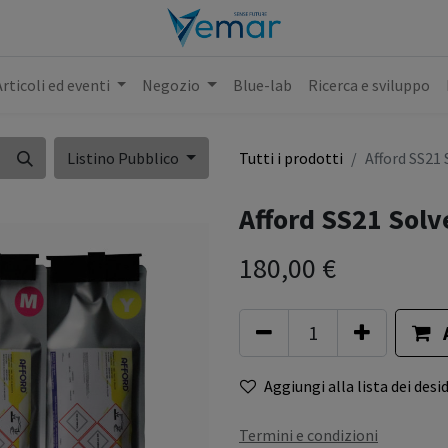
Articoli ed eventi
Negozio
Blue-lab
Ricerca e sviluppo
Listino Pubblico
Tutti i prodotti
Afford SS21
Afford SS21 Solv
180,00
€
Aggiungi alla lista dei desid
Termini e condizioni