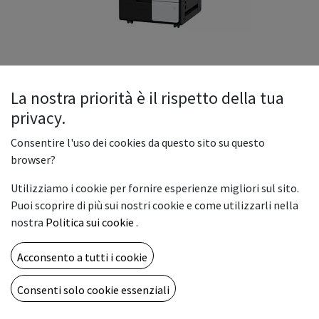
La nostra priorità è il rispetto della tua
privacy.
Konica Minolta Bizhub C251i
Consentire l'uso dei cookies da questo sito su questo
browser?
Bizhub C251i - Multifunzione A3 da 25 ppm mono e colori,
Utilizziamo i cookie per fornire esperienze migliori sul sito.
completa di: 2 cassetti da 500 fogli SRA3-A6, bypass da 150
Puoi scoprire di più sui nostri cookie e come utilizzarli nella
fogli SRA3-A6, unità duplex, CPU QuadCore 1.8GHz, RAM 8GB,
nostra
Politica sui cookie
.
SSD 256GB (condivisi con le funzioni di sistema); interfaccia
Ethernet 1000Base-T/100Base-TX/10Base-T, porta USB
Acconsento a tutti i cookie
Device, USB Host, Controller di stampa EmperonTM con
PCL6, PCL5e/c, emulazione PostScript 3, XPS, OpenOffice,
Consenti solo cookie essenziali
XML. Smart Operation Panel reclinabile con LCD touch da
10,1 pollici, slot USB 2.0 stampa diretta. Developer e tamburi