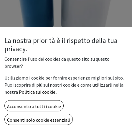
La nostra priorità è il rispetto della tua
privacy.
A+B film DTF UV
Consentire l'uso dei cookies da questo sito su questo
Il film DTF UV A+B è un sistema bi-strato per la stampa UV
browser?
DTF (Direct to Film), progettato per il trasferimento di
Utilizziamo i cookie per fornire esperienze migliori sul sito.
grafiche su superfici rigide e non assorbenti.
Puoi scoprire di più sui nostri cookie e come utilizzarli nella
COLORE
nostra
Politica sui cookie
.
Gold AB film
Silver AB film
Normal AB film
Acconsento a tutti i cookie
MISURA PET
Consenti solo cookie essenziali