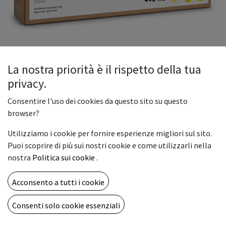
La nostra priorità è il rispetto della tua
privacy.
Afford Eco-Sol Max Yellow 440ml
Consentire l'uso dei cookies da questo sito su questo
L'inchiostro Afford Ecosol Yellow 707 è la soluzione ideale per
browser?
i professionisti della stampa digitale che cercano un
Utilizziamo i cookie per fornire esperienze migliori sul sito.
equilibrio perfetto tra resa cromatica profonda, durabilità e
Puoi scoprire di più sui nostri cookie e come utilizzarli nella
rispetto per l'ambiente. Progettato specificamente per
nostra
Politica sui cookie
.
sistemi di stampa a getto d'inchiostro di grande formato,
questo inchiostro ecosolvente garantisce risultati eccellenti
Acconsento a tutti i cookie
su una vasta gamma di supporti.
69,00
€
Consenti solo cookie essenziali