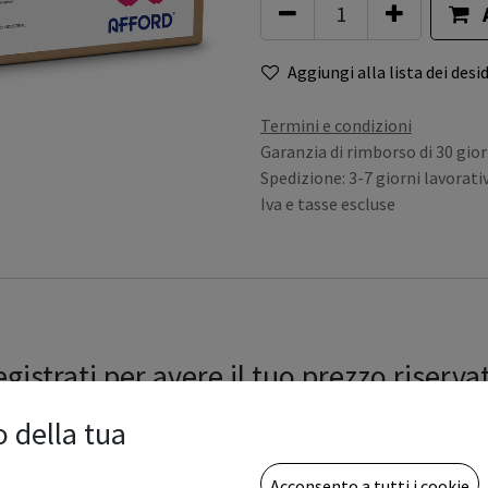
Aggiungi alla lista dei desid
Termini e condizioni
Garanzia di rimborso di 30 gior
Spedizione: 3-7 giorni lavorativ
Iva e tasse escluse
gistrati per avere il tuo prezzo riserva
o della tua
Acconsento a tutti i cookie