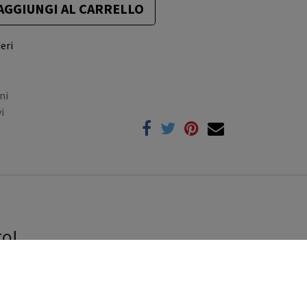
AGGIUNGI AL CARRELLO
eri
ni
i
to!