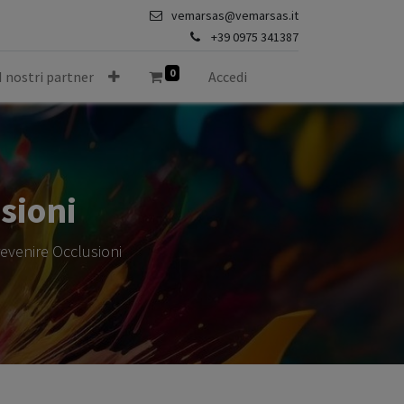
vemarsas@vemarsas.it
+39 0975 341387
0
I nostri partner
Accedi
sioni
evenire Occlusioni