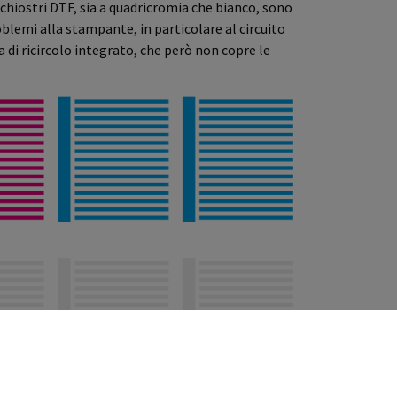
chiostri DTF, sia a quadricromia che bianco, sono
blemi alla stampante, in particolare al circuito
di ricircolo integrato, che però non copre le