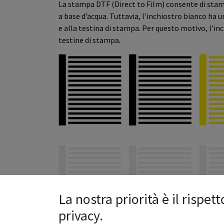
La stampa DTF (Direct to Film) consente di stamp
a base d’acqua. Tuttavia, l'inchiostro bianco ha
e alla testina di stampa. Per questo motivo, l'i
testine di stampa.
La nostra priorità è il rispett
privacy.