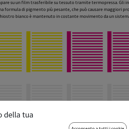
are su un film trasferibile su tessuto tramite termopressa. Gli in
 una formula di pigmento più pesante, che può causare maggiori pro
nchiostro bianco è mantenuto in costante movimento da un sistema 
o della tua
Acconsento a tutti i cookie