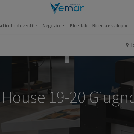
Articoli ed eventi
Negozio
Blue-lab
Ricerca e sviluppo
I
House 19-20 Giugn