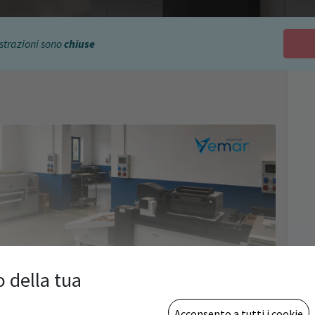
strazioni sono
chiuse
o della tua
Acconsento a tutti i cookie