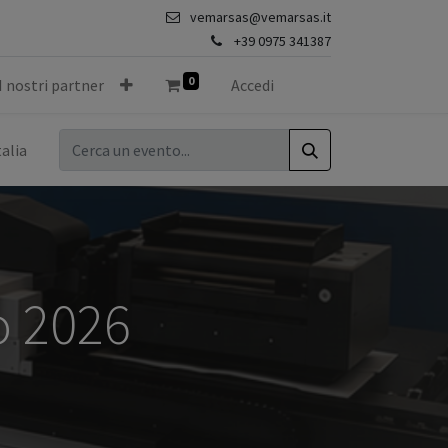
vemarsas@vemarsas.it
+39 0975 341387
0
I nostri partner
Accedi
talia
o 2026