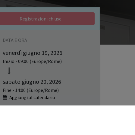
Registrazioni chiuse
DATA E ORA
venerdì giugno 19, 2026
Inizio -
09:00
(
Europe/Rome
)
sabato giugno 20, 2026
Fine -
14:00
(
Europe/Rome
)
Aggiungi al calendario
LUOGO