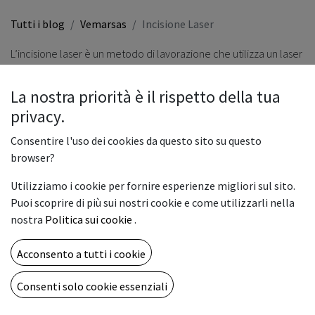
Tutti i blog
Vemarsas
Incisione Laser
L’incisione laser è un metodo di lavorazione che utilizza un laser
ad alta densità di energia per irradiare localmente il
componente da lavorare per
vaporizzare o modificare il
La nostra priorità è il rispetto della tua
colore del materiale superficiale ed eseguire una marcatura
privacy.
permanente
. È una tecnologia che si applica a diversi tipi di
Consentire l'uso dei cookies da questo sito su questo
materiali, come plastiche e metalli, sui quali si possono
browser?
imprimere codici bar code, codici 2D, loghi, scritte e disegni
Utilizziamo i cookie per fornire esperienze migliori sul sito.
colorati.
Puoi scoprire di più sui nostri cookie e come utilizzarli nella
nostra
Politica sui cookie
.
Le macchine per incisione laser vengono utilizzate nelle
industrie quando sono richieste
velocità e alta precisione
.
Tre
Acconsento a tutti i cookie
sono i principali tipi di incisori laser: laser CO2,
laser in fibra
e
Consenti solo cookie essenziali
laser MOPA.