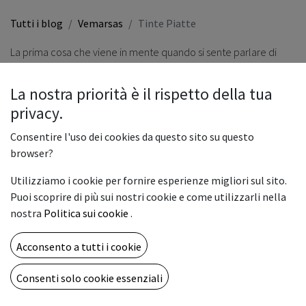
Tutti i blog
Vemarsas
Tinte Piatte
La prima cosa che viene in mente quando si sente parlare di
Tinte Piatte
è la mazzetta con tutti i colori, per l’appunto tinte
piatte, ben classificate e molto utilizzate anche nell’ambito
La nostra priorità è il rispetto della tua
digitale da chi fa grafich design.
privacy.
Consentire l'uso dei cookies da questo sito su questo
Nello specifico, nella stampa, le tinte piatte sono uno dei
mezzi
browser?
fondamentali di gestione del colore
e Pantone è solo una
Utilizziamo i cookie per fornire esperienze migliori sul sito.
delle aziende che si occupano di classificazione e produzione
Puoi scoprire di più sui nostri cookie e come utilizzarli nella
di colori e inchiostri.
nostra
Politica sui cookie
.
Acconsento a tutti i cookie
Consenti solo cookie essenziali